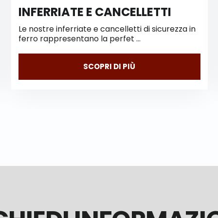
E CANCELLETTI
LAVORAZIONI 
e cancelletti di sicurezza in
Completa il design de
 la perfet …
scale con li nostri Bal
OPRI DI PIÙ
SCOP