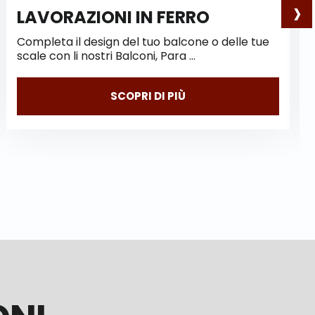
›
IN FERRO
PARATIE ANTI
l tuo balcone o delle tue
Le nostre paratie anti
coni, Para …
rappresentano la soluz
protegge …
RI DI PIÙ
SCOPRI