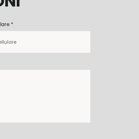
ONI
lare *