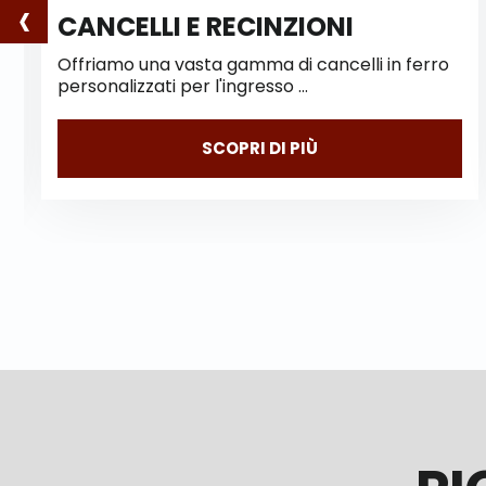
‹
 RECINZIONI
INFERRIATE 
a gamma di cancelli in ferro
Le nostre inferriate 
 l'ingresso …
ferro rappresentano
SCOPRI DI PIÙ
SC