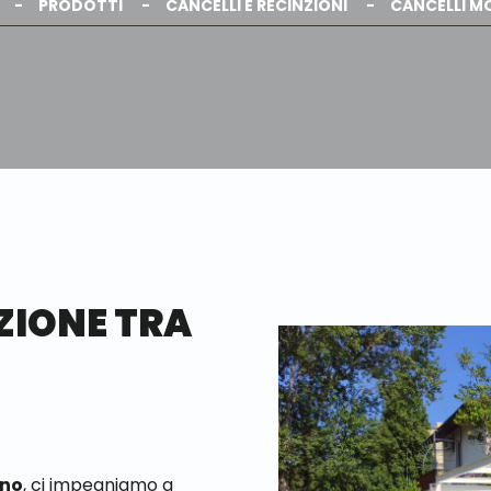
PRODOTTI
CANCELLI E RECINZIONI
CANCELLI M
ZIONE TRA
ano
, ci impegniamo a